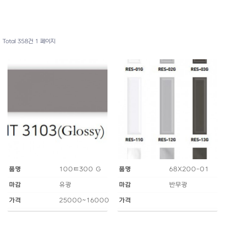
Total 358건
1 페이지
품명
100ㅌ300 G
품명
68X200-01
마감
유광
마감
반무광
가격
25000~16000
가격