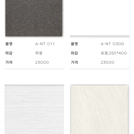
품명
A-NT 011
품명
A-NT 030G
마감
무광
마감
유광,250*400
가격
23000
가격
23000