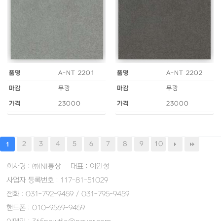
품명
A-NT 2201
품명
A-NT 2202
마감
무광
마감
무광
가격
23000
가격
23000
2
3
4
5
6
7
8
9
10
1
회사명 : ㈜INI통상 대표 : 이인성
사업자 등록번호 : 117-81-51029
전화 : 031-792-9459 / 031-795-9459
핸드폰 : 010-9569-9459