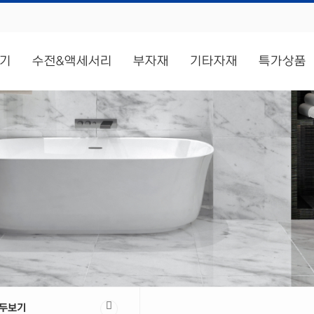
기
수전&액세서리
부자재
기타자재
특가상품
두보기