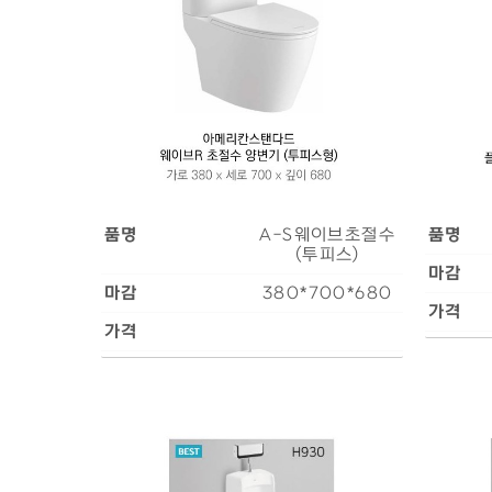
품명
A-S웨이브초절수
품명
(투피스)
마감
마감
380*700*680
가격
가격