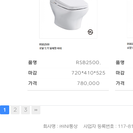
품명
RSB2500.
품명
마감
720*410*525
마감
가격
780,000
가격
2
3
1
회사명 : ㈜INI통상 사업자 등록번호 : 117-