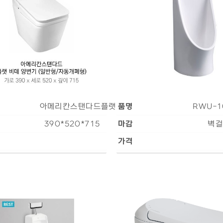
아메리칸스탠다드플랫일체형
품명
RWU-1
390*520*715
마감
벽걸
가격