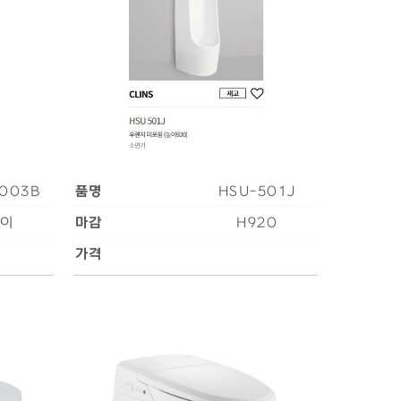
003B
품명
HSU-501J
이
마감
H920
가격