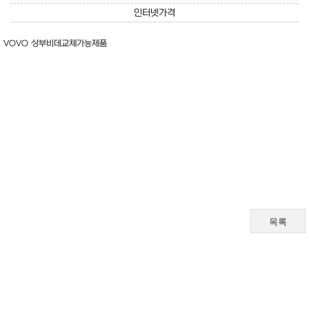
인터넷가격
VOVO 상부비데교체가능제품
목록